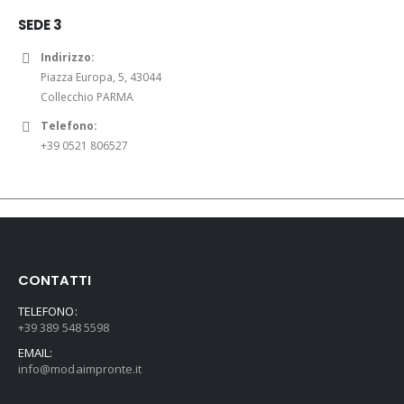
a
,
,
.
.
Telefono:
:
0
0
+39 0525 99677
2
0
0
5
€
€
SEDE 3
,
.
.
0
Indirizzo:
0
Piazza Europa, 5, 43044
€
Collecchio PARMA
.
Telefono:
+39 0521 806527
CONTATTI
TELEFONO:
+39 389 548 5598