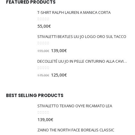
FEATURED PRODUCTS
T-SHIRT RALPH LAUREN A MANICA CORTA
0
out of 5
55,00
€
STIVALETTI BEATLES LIU JO LOGO ORO SUL TACCO
0
out of 5
I
I
139,00
€
199,00
€
l
l
DECOLLETÉ LIU JO IN PELLE CINTURINO ALLA CAVIGLIA VICKIE 147
p
p
r
r
0
out of 5
I
I
125,00
€
179,00
€
e
e
l
l
z
z
p
p
z
z
r
r
BEST SELLING PRODUCTS
o
o
e
e
o
a
STIVALETTO TEXANO OVYE RICAMATO LEA
z
z
r
t
z
z
i
t