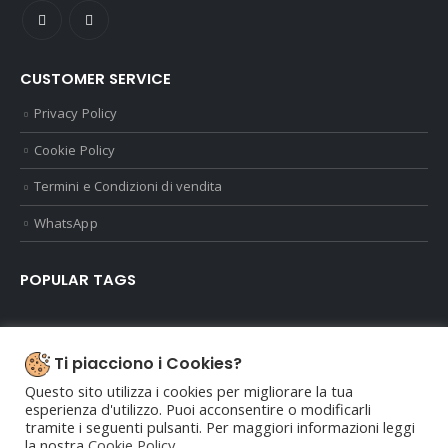
EMAIL:
info@modaimpronte.it
CUSTOMER SERVICE
Privacy Policy
Cookie Policy
Termini e Condizioni di vendita
WhatsApp
POPULAR TAGS
Ti piacciono i Cookies?
Questo sito utilizza i cookies per migliorare la tua
esperienza d'utilizzo. Puoi acconsentire o modificarli
Dal 1996 portiamo la moda a Parma
tramite i seguenti pulsanti. Per maggiori informazioni leggi
la nostra
Cookie Policy