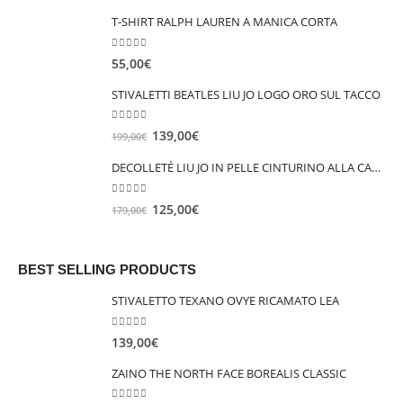
T-SHIRT RALPH LAUREN A MANICA CORTA
0
out of 5
55,00
€
STIVALETTI BEATLES LIU JO LOGO ORO SUL TACCO
0
out of 5
I
I
139,00
€
199,00
€
l
l
DECOLLETÉ LIU JO IN PELLE CINTURINO ALLA CAVIGLIA VICKIE 147
p
p
r
r
0
out of 5
I
I
125,00
€
179,00
€
e
e
l
l
z
z
p
p
z
z
r
r
BEST SELLING PRODUCTS
o
o
e
e
o
a
STIVALETTO TEXANO OVYE RICAMATO LEA
z
z
r
t
z
z
i
t
0
out of 5
139,00
€
o
o
g
u
o
a
i
a
ZAINO THE NORTH FACE BOREALIS CLASSIC
r
t
n
l