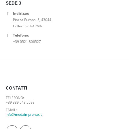
5
€
SEDE 3
.
,
.
Indirizzo:
0
Piazza Europa, 5, 43044
0
Collecchio PARMA
€
.
Telefono:
+39 0521 806527
CONTATTI
TELEFONO:
+39 389 548 5598
EMAIL:
info@modaimpronte.it