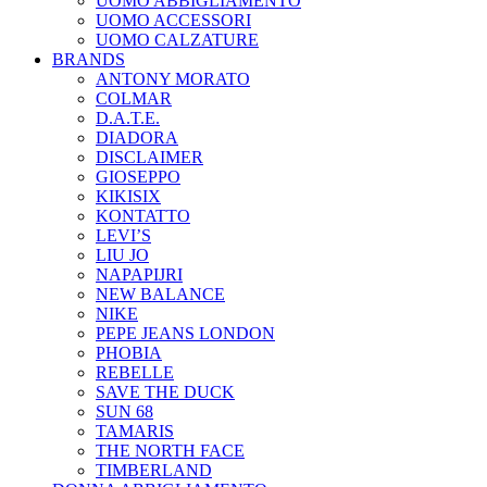
UOMO ABBIGLIAMENTO
UOMO ACCESSORI
UOMO CALZATURE
BRANDS
ANTONY MORATO
COLMAR
D.A.T.E.
DIADORA
DISCLAIMER
GIOSEPPO
KIKISIX
KONTATTO
LEVI’S
LIU JO
NAPAPIJRI
NEW BALANCE
NIKE
PEPE JEANS LONDON
PHOBIA
REBELLE
SAVE THE DUCK
SUN 68
TAMARIS
THE NORTH FACE
TIMBERLAND