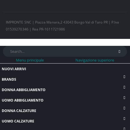
IMPRONTE SNC | Piazza Manara,2 43043 Borgo Val di Taro PR | P.Iva
01539270346 | Rea PR-1611721986
Menu principale
Navigazione superiore
NUOVI ARRIVI
BRANDS
DONNA ABBIGLIAMENTO
UOMO ABBIGLIAMENTO
DONNA CALZATURE
UOMO CALZATURE