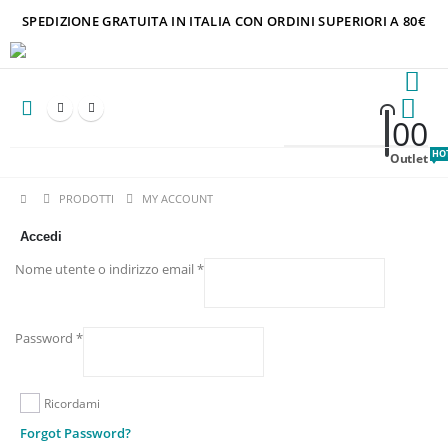
SPEDIZIONE GRATUITA IN ITALIA CON ORDINI SUPERIORI A 80€
0
0
HO
Outlet
PRODOTTI
MY ACCOUNT
Accedi
Richiesto
Nome utente o indirizzo email
*
Richiesto
Password
*
Ricordami
Forgot Password?