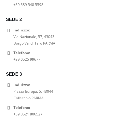
i
a
e
:
+39 389 548 5598
:
0
n
l
e
6
7
0
a
e
r
3
9
€
SEDE 2
l
è
a
,
,
.
e
:
:
0
Indirizzo:
0
e
2
7
0
Via Nazionale, 57, 43043
0
r
0
9
€
Borgo Val di Taro PARMA
€
a
,
,
.
.
Telefono:
:
0
0
+39 0525 99677
2
0
0
5
€
€
,
.
SEDE 3
.
0
Indirizzo:
0
Piazza Europa, 5, 43044
€
Collecchio PARMA
.
Telefono:
+39 0521 806527