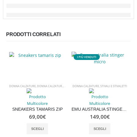
PRODOTTI CORRELATI
I PIÙ VENDUTI
DONNA CALZATURE
,
DONNA CALZATURE
,
NUOVI ARRIVI
DONNA CALZATURE
,
SNEAKERS
,
STIVALI E STIVALETTI
SNEAKERS TAMARIS ZIP
EMU AUSTRALIA STINGER MICRO
D
69,00
€
149,00
€
Questo prodotto ha più varianti. Le opzioni possono essere scelte nella pagina del prodotto
Questo prodotto ha più varianti. Le opzioni possono essere scelte nella pagina del prodotto
SCEGLI
SCEGLI