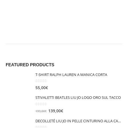
FEATURED PRODUCTS
T-SHIRT RALPH LAUREN A MANICA CORTA
0
out of 5
55,00
€
STIVALETTI BEATLES LIU JO LOGO ORO SUL TACCO
0
out of 5
I
I
139,00
€
199,00
€
l
l
DECOLLETÉ LIU JO IN PELLE CINTURINO ALLA CAVIGLIA VICKIE 147
p
p