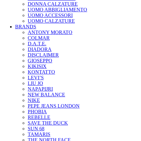
DONNA CALZATURE
UOMO ABBIGLIAMENTO
UOMO ACCESSORI
UOMO CALZATURE
BRANDS
ANTONY MORATO
COLMAR
D.A.T.E.
DIADORA
DISCLAIMER
GIOSEPPO
KIKISIX
KONTATTO
LEVI’S
LIU JO
NAPAPIJRI
NEW BALANCE
NIKE
PEPE JEANS LONDON
PHOBIA
REBELLE
SAVE THE DUCK
SUN 68
TAMARIS
THE NORTH FACE