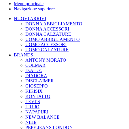
Menu principale
Navigazione superiore
NUOVI ARRIVI
DONNA ABBIGLIAMENTO
DONNA ACCESSORI
DONNA CALZATURE
UOMO ABBIGLIAMENTO
UOMO ACCESSORI
UOMO CALZATURE
BRANDS
ANTONY MORATO
COLMAR
D.A.T.E.
DIADORA
DISCLAIMER
GIOSEPPO
KIKISIX
KONTATTO
LEVI’S
LIU JO
NAPAPIJRI
NEW BALANCE
NIKE
PEPE JEANS LONDON