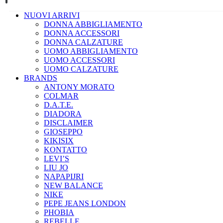
NUOVI ARRIVI
DONNA ABBIGLIAMENTO
DONNA ACCESSORI
DONNA CALZATURE
UOMO ABBIGLIAMENTO
UOMO ACCESSORI
UOMO CALZATURE
BRANDS
ANTONY MORATO
COLMAR
D.A.T.E.
DIADORA
DISCLAIMER
GIOSEPPO
KIKISIX
KONTATTO
LEVI’S
LIU JO
NAPAPIJRI
NEW BALANCE
NIKE
PEPE JEANS LONDON
PHOBIA
REBELLE