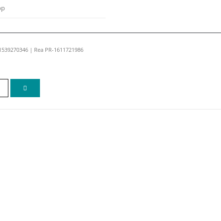
pp
01539270346 | Rea PR-1611721986