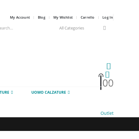
My Account
Blog
My Wishlist
Carrello
Log In
0
0
HOT
TURE
UOMO CALZATURE
Outlet