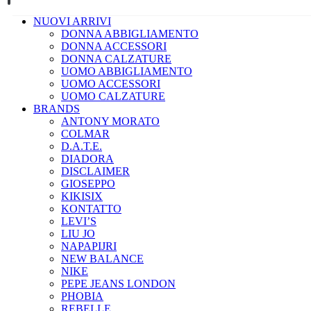
NUOVI ARRIVI
DONNA ABBIGLIAMENTO
DONNA ACCESSORI
DONNA CALZATURE
UOMO ABBIGLIAMENTO
UOMO ACCESSORI
UOMO CALZATURE
BRANDS
ANTONY MORATO
COLMAR
D.A.T.E.
DIADORA
DISCLAIMER
GIOSEPPO
KIKISIX
KONTATTO
LEVI’S
LIU JO
NAPAPIJRI
NEW BALANCE
NIKE
PEPE JEANS LONDON
PHOBIA
REBELLE