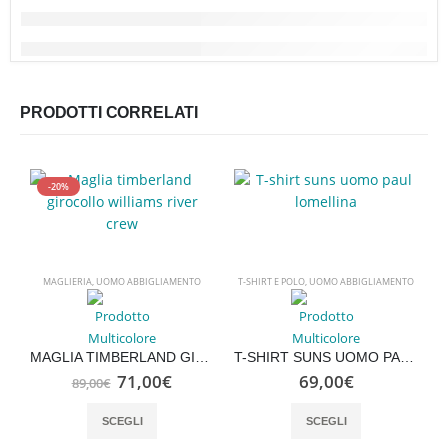
PRODOTTI CORRELATI
-20%
MAGLIERIA
,
UOMO ABBIGLIAMENTO
T-SHIRT E POLO
,
UOMO ABBIGLIAMENTO
MAGLIA TIMBERLAND GIROCOLLO WILLIAMS RIVER CREW
T-SHIRT SUNS UOMO PAUL LOMELLINA
Il
Il
NU
71,00
€
69,00
€
89,00
€
prezzo
prezzo
Questo prodotto ha più varianti. Le opzioni possono essere scelte nella pagina del prodotto
Questo prodotto ha più varianti. Le opzioni possono essere scelte nella pagina del prodotto
originale
attuale
SCEGLI
SCEGLI
era:
è:
89,00€.
71,00€.