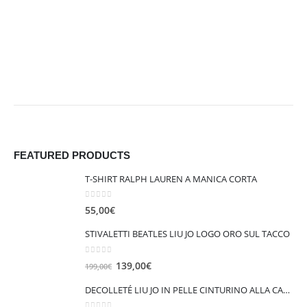
FEATURED PRODUCTS
T-SHIRT RALPH LAUREN A MANICA CORTA
0
out of 5
55,00
€
STIVALETTI BEATLES LIU JO LOGO ORO SUL TACCO
0
out of 5
I
I
139,00
€
199,00
€
l
l
DECOLLETÉ LIU JO IN PELLE CINTURINO ALLA CAVIGLIA VICKIE 147
p
p