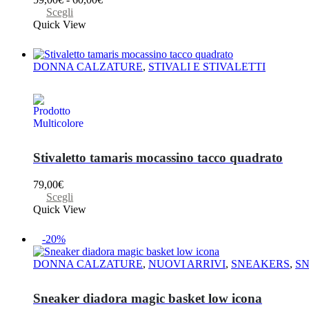
nella
Questo
di
Scegli
pagina
prodotto
prezzo:
Quick View
del
ha
da
prodotto
più
59,00€
varianti.
a
DONNA CALZATURE
,
STIVALI E STIVALETTI
Le
60,00€
opzioni
possono
essere
scelte
nella
pagina
Stivaletto tamaris mocassino tacco quadrato
del
prodotto
79,00
€
Questo
Scegli
prodotto
Quick View
ha
più
-20%
varianti.
Le
DONNA CALZATURE
,
NUOVI ARRIVI
,
SNEAKERS
,
S
opzioni
possono
essere
Sneaker diadora magic basket low icona
scelte