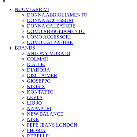
NUOVI ARRIVI
DONNA ABBIGLIAMENTO
DONNA ACCESSORI
DONNA CALZATURE
UOMO ABBIGLIAMENTO
UOMO ACCESSORI
UOMO CALZATURE
BRANDS
ANTONY MORATO
COLMAR
D.A.T.E.
DIADORA
DISCLAIMER
GIOSEPPO
KIKISIX
KONTATTO
LEVI’S
LIU JO
NAPAPIJRI
NEW BALANCE
NIKE
PEPE JEANS LONDON
PHOBIA
REBELLE