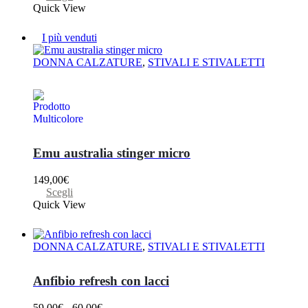
prodotto
originale
prodotto
attuale
Quick View
era:
ha
è:
179,00€.
più
125,00€.
I più venduti
varianti.
Le
DONNA CALZATURE
,
STIVALI E STIVALETTI
opzioni
possono
essere
scelte
nella
pagina
del
Emu australia stinger micro
prodotto
149,00
€
Questo
Scegli
prodotto
Quick View
ha
più
varianti.
DONNA CALZATURE
,
STIVALI E STIVALETTI
Le
opzioni
possono
Anfibio refresh con lacci
essere
scelte
Fascia
59,00
€
-
60,00
€