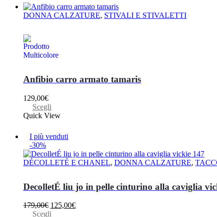
DONNA CALZATURE
,
STIVALI E STIVALETTI
Anfibio carro armato tamaris
129,00
€
Questo
Scegli
prodotto
Quick View
ha
più
I più venduti
varianti.
-30%
Le
opzioni
DÉCOLLETÉ E CHANEL
,
DONNA CALZATURE
,
TACC
possono
essere
scelte
DecolletÉ liu jo in pelle cinturino alla caviglia vi
nella
pagina
Il
Il
179,00
€
125,00
€
del
prezzo
Questo
prezzo
Scegli