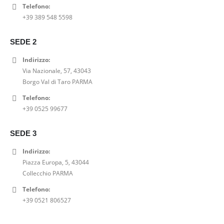
l
è
Telefono:
a
,
e
:
+39 389 548 5598
:
0
e
5
2
0
r
2
9
€
SEDE 2
a
,
,
.
Indirizzo:
:
0
0
Via Nazionale, 57, 43043
6
0
0
Borgo Val di Taro PARMA
5
€
€
,
.
.
Telefono:
0
+39 0525 99677
0
€
SEDE 3
.
Indirizzo:
Piazza Europa, 5, 43044
Collecchio PARMA
Telefono:
+39 0521 806527