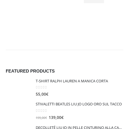
FEATURED PRODUCTS
T-SHIRT RALPH LAUREN A MANICA CORTA
0
out of 5
55,00
€
STIVALETTI BEATLES LIU JO LOGO ORO SUL TACCO
0
out of 5
I
I
139,00
€
199,00
€
l
l
DECOLLETÉ LIU JO IN PELLE CINTURINO ALLA CAVIGLIA VICKIE 147