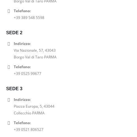
Borgo Val di Taro PARMA
i
t
a
e
r
3
g
u
l
è
Telefono:
a
,
i
a
e
:
+39 389 548 5598
:
0
n
l
e
2
2
0
a
e
r
8
9
€
SEDE 2
l
è
a
,
,
.
e
:
:
0
Indirizzo:
0
e
4
3
0
Via Nazionale, 57, 43043
0
r
7
5
€
Borgo Val di Taro PARMA
€
a
,
,
.
.
Telefono:
:
0
0
+39 0525 99677
5
0
0
9
€
€
,
.
SEDE 3
.
0
Indirizzo:
0
Piazza Europa, 5, 43044
€
Collecchio PARMA
.
Telefono:
+39 0521 806527