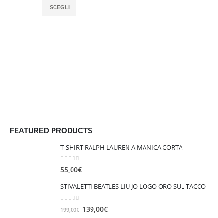
SCEGLI
FEATURED PRODUCTS
T-SHIRT RALPH LAUREN A MANICA CORTA
0
out of 5
55,00
€
STIVALETTI BEATLES LIU JO LOGO ORO SUL TACCO
0
out of 5
I
I
139,00
€
199,00
€