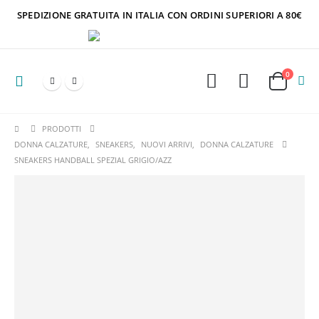
SPEDIZIONE GRATUITA IN ITALIA CON ORDINI SUPERIORI A 80€
0
PRODOTTI
DONNA CALZATURE
,
SNEAKERS
,
NUOVI ARRIVI
,
DONNA CALZATURE
SNEAKERS HANDBALL SPEZIAL GRIGIO/AZZ