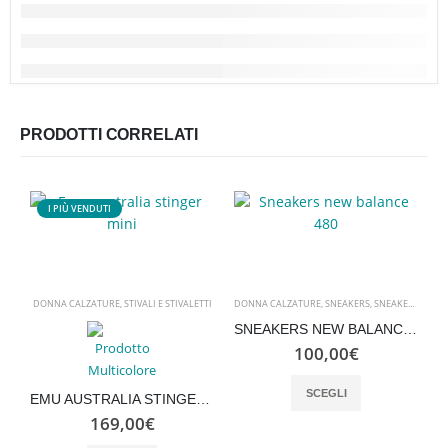
PRODOTTI CORRELATI
I PIÙ VENDUTI
DONNA CALZATURE
,
STIVALI E STIVALETTI
DONNA CALZATURE
,
SNEAKERS
,
SNEAKERS
,
UOMO
SNEAKERS NEW BALANCE 480
100,00
€
Questo prodotto ha più varianti. Le opzioni possono essere scelte nella pagina del prodotto
SCEGLI
D
EMU AUSTRALIA STINGER MINI
169,00
€
Questo prodotto ha più varianti. Le opzioni possono essere scelte nella pagina del prodotto