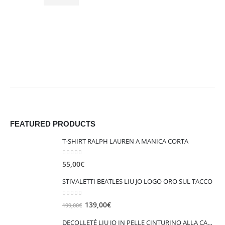
FEATURED PRODUCTS
T-SHIRT RALPH LAUREN A MANICA CORTA
0
out of 5
55,00
€
STIVALETTI BEATLES LIU JO LOGO ORO SUL TACCO
0
out of 5
I
I
139,00
€
199,00
€
l
l
DECOLLETÉ LIU JO IN PELLE CINTURINO ALLA CAVIGLIA VICKIE 147