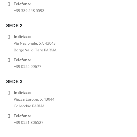
l
è
Telefono:
a
,
e
:
+39 389 548 5598
:
0
e
5
2
0
r
2
9
€
SEDE 2
a
,
,
.
Indirizzo:
:
0
0
Via Nazionale, 57, 43043
6
0
0
Borgo Val di Taro PARMA
5
€
€
,
.
.
Telefono:
0
+39 0525 99677
0
€
SEDE 3
.
Indirizzo:
Piazza Europa, 5, 43044
Collecchio PARMA
Telefono:
+39 0521 806527