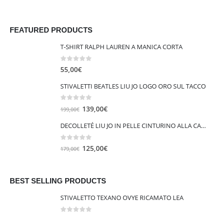
FEATURED PRODUCTS
T-SHIRT RALPH LAUREN A MANICA CORTA
0
out of 5
55,00
€
STIVALETTI BEATLES LIU JO LOGO ORO SUL TACCO
0
out of 5
I
I
139,00
€
199,00
€
l
l
DECOLLETÉ LIU JO IN PELLE CINTURINO ALLA CAVIGLIA VICKIE 147
p
p
r
r
0
out of 5
I
I
125,00
€
179,00
€
e
e
l
l
z
z
p
p
z
z
r
r
BEST SELLING PRODUCTS
o
o
e
e
o
a
STIVALETTO TEXANO OVYE RICAMATO LEA
z
z
r
t
z
z
i
t
0
out of 5