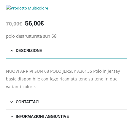
Il
Il
56,00
€
70,00
€
prezzo
prezzo
originale
attuale
polo destrutturata sun 68
era:
è:
70,00€.
56,00€.
DESCRIZIONE
NUOVI ARRIVI SUN 68 POLO JERSEY A36135 Polo in jersey
basic disponibile con logo ricamata tono su tono in due
varianti colore.
CONTATTACI
INFORMAZIONI AGGIUNTIVE