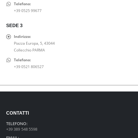
,
.
€
Telefono:
:
0
0
.
+39 0525 99677
9
0
0
9
€
€
,
.
SEDE 3
.
0
Indirizzo:
0
Piazza Europa, 5, 43044
€
Collecchio PARMA
.
Telefono:
+39 0521 806527
CONTATTI
TELEFONO:
+39 389 548 5598
EMAIL: