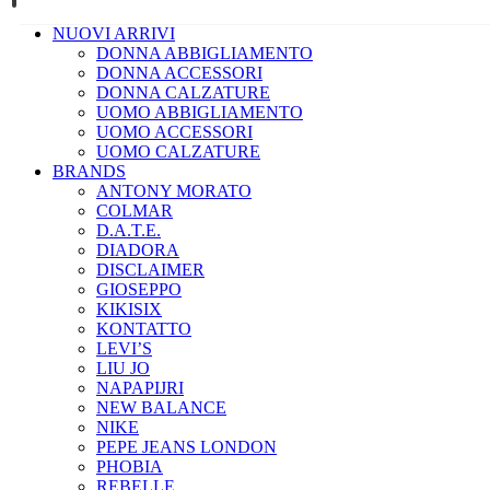
NUOVI ARRIVI
DONNA ABBIGLIAMENTO
DONNA ACCESSORI
DONNA CALZATURE
UOMO ABBIGLIAMENTO
UOMO ACCESSORI
UOMO CALZATURE
BRANDS
ANTONY MORATO
COLMAR
D.A.T.E.
DIADORA
DISCLAIMER
GIOSEPPO
KIKISIX
KONTATTO
LEVI’S
LIU JO
NAPAPIJRI
NEW BALANCE
NIKE
PEPE JEANS LONDON
PHOBIA
REBELLE