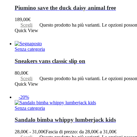
Piumino save the duck daisy animal free
189,00
€
Scegli
Questo prodotto ha più varianti. Le opzioni posson
Quick View
Senza categoria
Sneakers vans classic slip on
80,00
€
Scegli
Questo prodotto ha più varianti. Le opzioni posson
Quick View
-20%
Senza categoria
Sandalo bimba whippy lumberjack kids
28,00
€
-
31,00
€
Fascia di prezzo: da 28,00€ a 31,00€