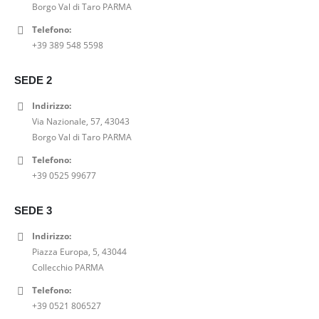
e
:
Borgo Val di Taro PARMA
r
t
n
l
e
6
i
t
Telefono:
a
e
r
3
g
u
+39 389 548 5598
l
è
a
,
i
a
e
:
:
0
n
l
e
6
SEDE 2
7
0
a
e
r
3
9
€
l
è
Indirizzo:
a
,
,
.
e
:
Via Nazionale, 57, 43043
:
0
0
e
2
Borgo Val di Taro PARMA
7
0
0
r
0
9
€
Telefono:
€
a
,
,
.
+39 0525 99677
.
:
0
0
2
0
0
SEDE 3
5
€
€
,
.
.
Indirizzo:
0
Piazza Europa, 5, 43044
0
Collecchio PARMA
€
Telefono:
.
+39 0521 806527