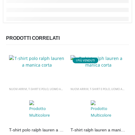
PRODOTTI CORRELATI
I PIÙ VENDUTI
NUOVI ARRIVI
,
T-SHIRT E POLO
,
UOMO ABBIGLIAMENTO
NUOVI ARRIVI
,
UOMO ABBIGLIAMENTO
,
T-SHIRT E POLO
,
UOMO ABBIGLIAMENTO
D
T-shirt polo ralph lauren a manica corta
T-shirt ralph lauren a manica corta