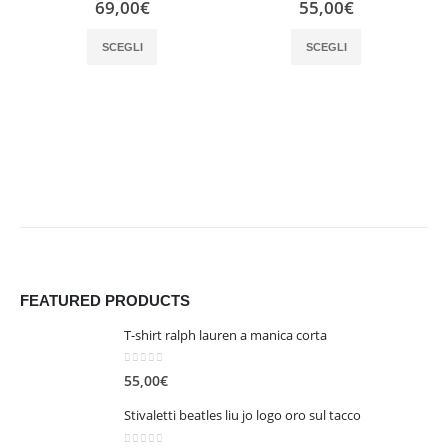
69,00
€
55,00
€
Questo prodotto ha più varianti. Le opzioni possono essere scelte nella pagina del prodotto
Questo prodotto ha più varianti. Le opzioni possono essere scelte nella pagina del prodotto
SCEGLI
SCEGLI
FEATURED PRODUCTS
T-shirt ralph lauren a manica corta
0
out of 5
55,00
€
Stivaletti beatles liu jo logo oro sul tacco