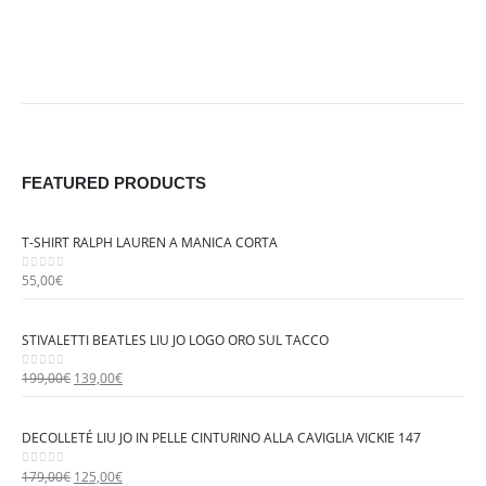
FEATURED PRODUCTS
T-SHIRT RALPH LAUREN A MANICA CORTA
55,00
€
0
out of 5
STIVALETTI BEATLES LIU JO LOGO ORO SUL TACCO
I
I
199,00
€
139,00
€
0
out of 5
l
l
p
p
DECOLLETÉ LIU JO IN PELLE CINTURINO ALLA CAVIGLIA VICKIE 147
r
r
e
e
I
I
179,00
€
125,00
€
0
out of 5