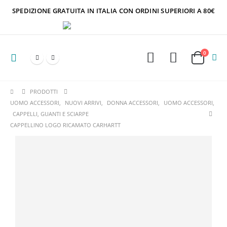
SPEDIZIONE GRATUITA IN ITALIA CON ORDINI SUPERIORI A 80€
0
PRODOTTI
UOMO ACCESSORI
,
NUOVI ARRIVI
,
DONNA ACCESSORI
,
UOMO ACCESSORI
,
CAPPELLI, GUANTI E SCIARPE
CAPPELLINO LOGO RICAMATO CARHARTT