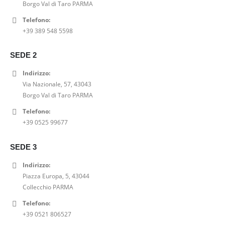
i
t
Borgo Val di Taro PARMA
a
,
l
è
g
u
Telefono:
:
0
e
:
i
a
+39 389 548 5598
7
0
e
6
n
l
9
€
r
3
a
e
,
.
a
,
SEDE 2
l
è
0
:
0
e
:
Indirizzo:
0
7
0
e
2
Via Nazionale, 57, 43043
€
9
€
r
0
Borgo Val di Taro PARMA
.
,
.
a
,
0
Telefono:
:
0
0
+39 0525 99677
2
0
€
5
€
.
,
.
SEDE 3
0
Indirizzo:
0
Piazza Europa, 5, 43044
€
Collecchio PARMA
.
Telefono:
+39 0521 806527