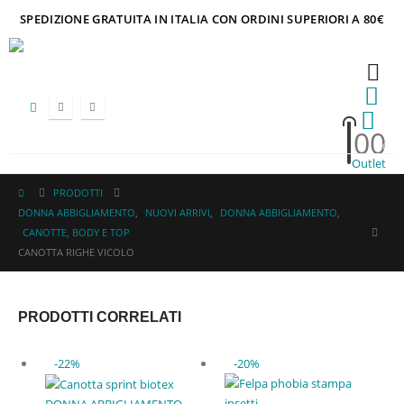
SPEDIZIONE GRATUITA IN ITALIA CON ORDINI SUPERIORI A 80€
0
0
HOT
Outlet
PRODOTTI
DONNA ABBIGLIAMENTO
,
NUOVI ARRIVI
,
DONNA ABBIGLIAMENTO
,
CANOTTE, BODY E TOP
CANOTTA RIGHE VICOLO
PRODOTTI CORRELATI
-22%
-20%