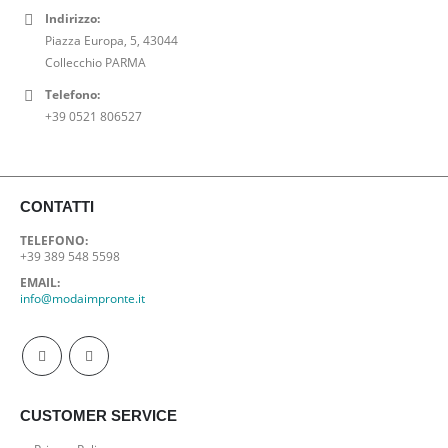
Indirizzo:
0
Piazza Europa, 5, 43044
0
Collecchio PARMA
€
.
Telefono:
+39 0521 806527
CONTATTI
TELEFONO:
+39 389 548 5598
EMAIL:
info@modaimpronte.it
CUSTOMER SERVICE