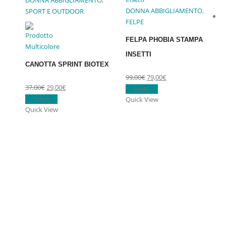
DONNA ABBIGLIAMENTO
,
DONNA ABBIGLIAMENTO
,
SPORT E OUTDOOR
FELPE
FELPA PHOBIA STAMPA
INSETTI
CANOTTA SPRINT BIOTEX
Il
Il
99,00
€
79,00
€
Il
Il
37,00
€
29,00
€
prezzo
Questo
prezzo
Scegli
prezzo
Questo
prezzo
originale
prodotto
attuale
Scegli
Quick View
originale
prodotto
attuale
Quick View
era:
ha
è:
era:
ha
è:
99,00€.
più
79,00€.
37,00€.
più
29,00€.
varianti.
varianti.
Le
Le
opzioni
opzioni
possono
possono
essere
essere
scelte
scelte
nella
nella
pagina
pagina
del