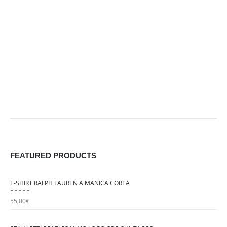
del
prodotto
prodotto
FEATURED PRODUCTS
T-SHIRT RALPH LAUREN A MANICA CORTA
55,00
€
0
out of 5