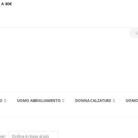
 A 80€
TO
UOMO ABBIGLIAMENTO
DONNA CALZATURE
UOMO 
per: