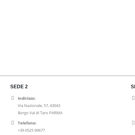
SEDE 2
S
Indirizzo:
Via Nazionale, 57, 43043
Borgo Val di Taro PARMA
Telefono:
+39 0525 99677