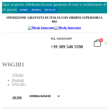
Ogni acquisto effettuato ha una garanzia di reso o sostituzione di
14 giorni.
UOMO
DONNA
OUTLET
SPEDIZIONE GRATUITA IN ITALIA CON ORDINI SUPERIORI A
80€
TEL-WHATSAPP
0
+39 389 548 5598
W6GIB1
Home
Prodotti
W6GIB1
FILTER