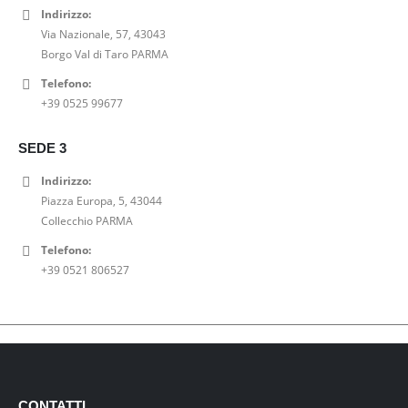
Indirizzo:
Via Nazionale, 57, 43043
Borgo Val di Taro PARMA
Telefono:
+39 0525 99677
SEDE 3
Indirizzo:
Piazza Europa, 5, 43044
Collecchio PARMA
Telefono:
+39 0521 806527
CONTATTI