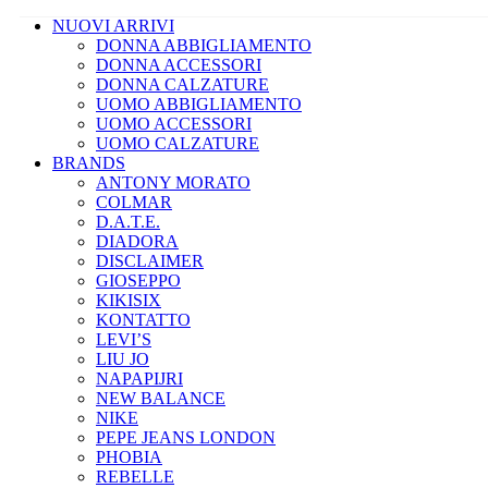
NUOVI ARRIVI
DONNA ABBIGLIAMENTO
DONNA ACCESSORI
DONNA CALZATURE
UOMO ABBIGLIAMENTO
UOMO ACCESSORI
UOMO CALZATURE
BRANDS
ANTONY MORATO
COLMAR
D.A.T.E.
DIADORA
DISCLAIMER
GIOSEPPO
KIKISIX
KONTATTO
LEVI’S
LIU JO
NAPAPIJRI
NEW BALANCE
NIKE
PEPE JEANS LONDON
PHOBIA
REBELLE