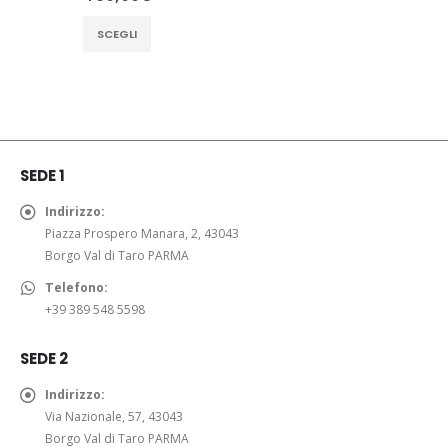
Questo
SCEGLI
prodotto
ha
più
varianti.
Le
opzioni
SEDE 1
possono
essere
Indirizzo:
scelte
Piazza Prospero Manara, 2, 43043
nella
Borgo Val di Taro PARMA
pagina
Telefono:
del
+39 389 548 5598
prodotto
SEDE 2
Indirizzo:
Via Nazionale, 57, 43043
Borgo Val di Taro PARMA