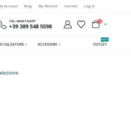
My Account
Blog
My Wishlist
Carrello
Log In
TEL-WHATSAPP
0
+39 389 548 5598
HOT
O CALZATURE
ACCESSORI
OUTLET
elezione.