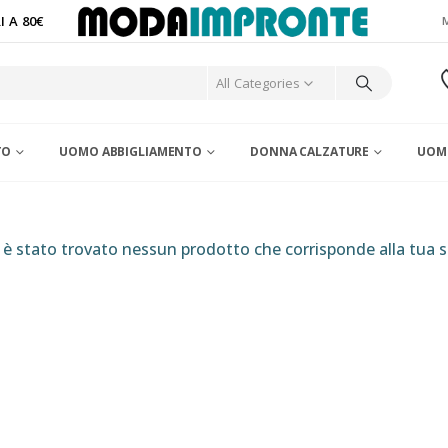
 A 80€
All Categories
TO
UOMO ABBIGLIAMENTO
DONNA CALZATURE
UOM
è stato trovato nessun prodotto che corrisponde alla tua s