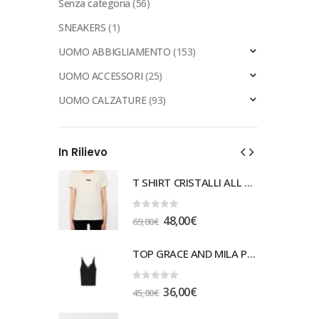
Senza categoria
(56)
SNEAKERS
(1)
UOMO ABBIGLIAMENTO
(153)
UOMO ACCESSORI
(25)
UOMO CALZATURE
(93)
In Rilievo
T SHIRT CRISTALLI ALL OVER LIU JO
T SHIRT CRISTALLI ALL OVER LIU JO
0
out of 5
l
Il
Il
48,00
€
69,00
€
prezzo
prezzo
prezzo
TOP GRACE AND MILA PAILLETTE
TOP GRACE AND MILA PAILLETTE
e
attuale
originale
attuale
è:
era:
è:
48,00€.
69,00€.
48,00€.
0
out of 5
l
Il
Il
36,00
€
45,00
€
prezzo
prezzo
prezzo