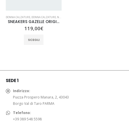
DONNA CALZATURE
,
DONNA CALZATURE
,
NUOVI ARRIVI
,
SNEAKERS
SNEAKERS GAZELLE ORIGINALS CAM/VEL
119,00
€
Questo
SCEGLI
prodotto
ha
più
varianti.
Le
opzioni
SEDE 1
possono
essere
Indirizzo:
scelte
Piazza Prospero Manara, 2, 43043
nella
Borgo Val di Taro PARMA
pagina
Telefono:
del
+39 389 548 5598
prodotto