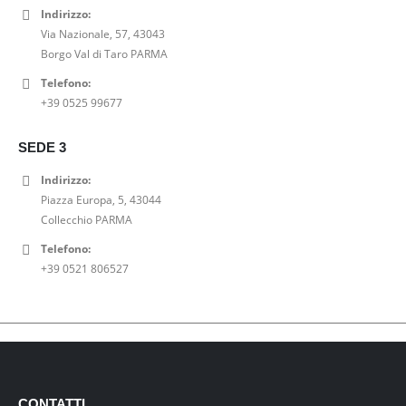
Indirizzo:
Via Nazionale, 57, 43043
Borgo Val di Taro PARMA
Telefono:
+39 0525 99677
SEDE 3
Indirizzo:
Piazza Europa, 5, 43044
Collecchio PARMA
Telefono:
+39 0521 806527
CONTATTI