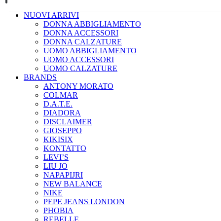
NUOVI ARRIVI
DONNA ABBIGLIAMENTO
DONNA ACCESSORI
DONNA CALZATURE
UOMO ABBIGLIAMENTO
UOMO ACCESSORI
UOMO CALZATURE
BRANDS
ANTONY MORATO
COLMAR
D.A.T.E.
DIADORA
DISCLAIMER
GIOSEPPO
KIKISIX
KONTATTO
LEVI’S
LIU JO
NAPAPIJRI
NEW BALANCE
NIKE
PEPE JEANS LONDON
PHOBIA
REBELLE