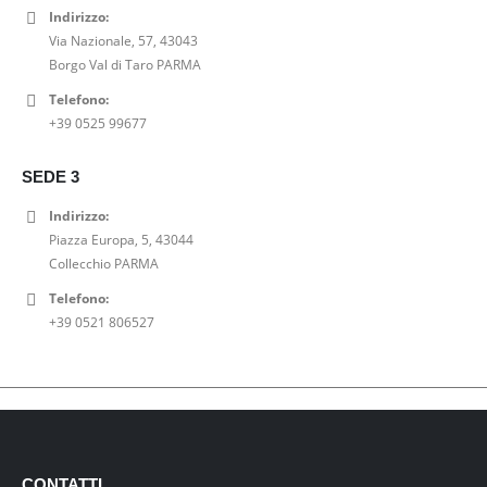
Indirizzo:
Via Nazionale, 57, 43043
Borgo Val di Taro PARMA
Telefono:
+39 0525 99677
SEDE 3
Indirizzo:
Piazza Europa, 5, 43044
Collecchio PARMA
Telefono:
+39 0521 806527
CONTATTI