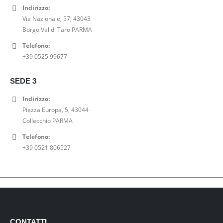
Indirizzo:
Via Nazionale, 57, 43043
Borgo Val di Taro PARMA
Telefono:
+39 0525 99677
SEDE 3
Indirizzo:
Piazza Europa, 5, 43044
Collecchio PARMA
Telefono:
+39 0521 806527
CONTATTI