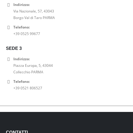
Indirizzo:
Via Nazionale, 57, 43043
Borgo Val di Taro PARMA
Telefono:
+39 0525 99677
SEDE 3
Indirizzo:
Piazza Europa, 5, 43044
Collecchio PARMA
Telefono:
+39 0521 806527
CONTATTI