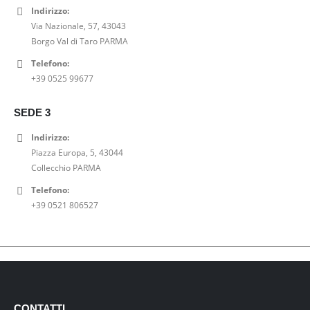
Indirizzo:
Via Nazionale, 57, 43043
Borgo Val di Taro PARMA
Telefono:
+39 0525 99677
SEDE 3
Indirizzo:
Piazza Europa, 5, 43044
Collecchio PARMA
Telefono:
+39 0521 806527
CONTATTI