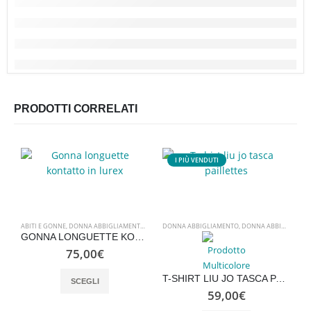
PRODOTTI CORRELATI
I PIÙ VENDUTI
ABITI E GONNE
,
DONNA ABBIGLIAMENTO
,
DONNA ABBIGLIAMENTO
DONNA ABBIGLIAMENTO
,
NUOVI ARRIVI
,
DONNA ABBIGLIAMENTO
GONNA LONGUETTE KONTATTO IN LUREX
75,00
€
Questo prodotto ha più varianti. Le opzioni possono essere scelte nella pagina del prodotto
T-SHIRT LIU JO TASCA PAILLETTES
SCEGLI
D
59,00
€
Questo prodotto ha più varianti. Le opzioni possono essere scelte nella pagina del prodotto