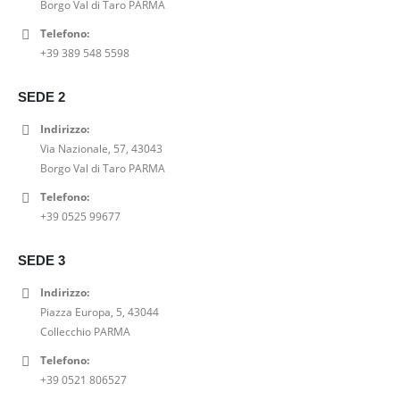
Borgo Val di Taro PARMA
i
t
a
e
r
8
g
u
l
è
Telefono:
a
,
i
a
e
:
+39 389 548 5598
:
0
n
l
e
3
6
0
a
e
r
6
9
€
SEDE 2
l
è
a
,
,
.
e
:
:
0
Indirizzo:
0
e
1
4
0
Via Nazionale, 57, 43043
0
r
5
5
€
Borgo Val di Taro PARMA
€
a
6
,
.
.
Telefono:
:
,
0
+39 0525 99677
1
0
0
9
0
€
5
€
SEDE 3
.
,
.
Indirizzo:
0
Piazza Europa, 5, 43044
0
Collecchio PARMA
€
.
Telefono:
+39 0521 806527