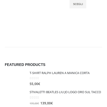
SCEGLI
FEATURED PRODUCTS
T-SHIRT RALPH LAUREN A MANICA CORTA
0
out of 5
55,00
€
STIVALETTI BEATLES LIU JO LOGO ORO SUL TACCO
0
out of 5
I
I
139,00
€
199,00
€