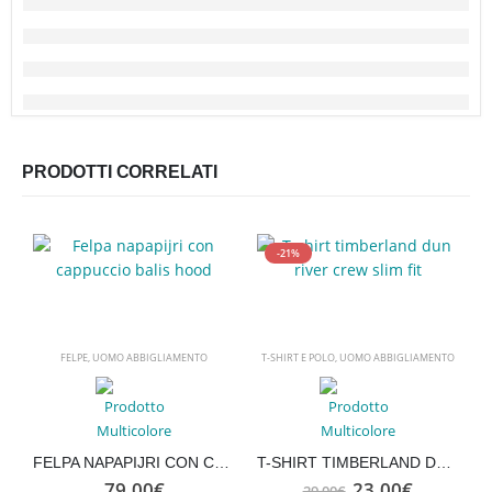
PRODOTTI CORRELATI
-21%
FELPE
,
UOMO ABBIGLIAMENTO
T-SHIRT E POLO
,
UOMO ABBIGLIAMENTO
T
FELPA NAPAPIJRI CON CAPPUCCIO BALIS HOOD
T-SHIRT TIMBERLAND DUN RIVER CREW SLIM FIT
Il
Il
79,00
€
23,00
€
29,00
€