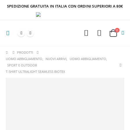
SPEDIZIONE GRATUITA IN ITALIA CON ORDINI SUPERIORI A 80€
0
PRODOTTI
UOMO ABBIGLIAMENTO
,
NUOVI ARRIVI
,
UOMO ABBIGLIAMENTO
,
SPORT E OUTDOOR
T-SHIRT ULTRALIGHT SEAMLESS BIOTEX