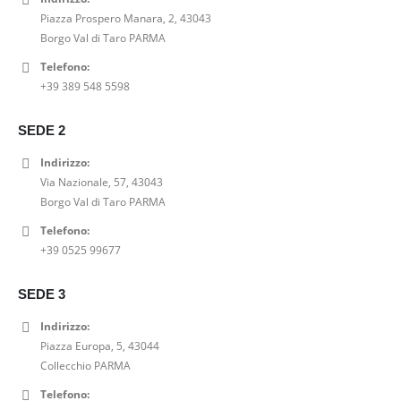
n
l
r
t
e
2
Piazza Prospero Manara, 2, 43043
a
e
i
t
r
0
Borgo Val di Taro PARMA
l
è
g
u
a
,
Telefono:
e
:
i
a
:
0
+39 389 548 5598
e
1
n
l
2
0
r
5
a
e
5
€
a
6
l
è
SEDE 2
,
.
:
,
e
:
0
Indirizzo:
1
0
e
6
0
Via Nazionale, 57, 43043
9
0
r
4
€
Borgo Val di Taro PARMA
5
€
a
,
.
,
.
:
0
Telefono:
0
8
0
+39 0525 99677
0
0
€
€
,
.
SEDE 3
.
0
0
Indirizzo:
€
Piazza Europa, 5, 43044
.
Collecchio PARMA
Telefono: