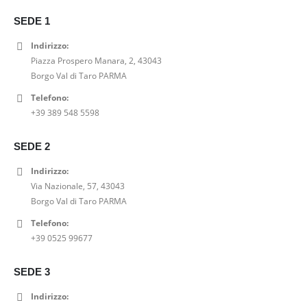
a
e
i
t
z
z
SEDE 1
l
è
g
u
o
o
e
:
i
a
o
a
Indirizzo:
e
6
n
l
r
t
Piazza Prospero Manara, 2, 43043
r
3
a
e
i
t
Borgo Val di Taro PARMA
a
,
l
è
g
u
Telefono:
:
0
e
:
i
a
+39 389 548 5598
7
0
e
6
n
l
9
€
r
3
a
e
,
.
a
,
SEDE 2
l
è
0
:
0
e
:
Indirizzo:
0
7
0
e
2
Via Nazionale, 57, 43043
€
9
€
r
0
Borgo Val di Taro PARMA
.
,
.
a
,
0
Telefono:
:
0
0
+39 0525 99677
2
0
€
5
€
.
,
.
SEDE 3
0
Indirizzo:
0