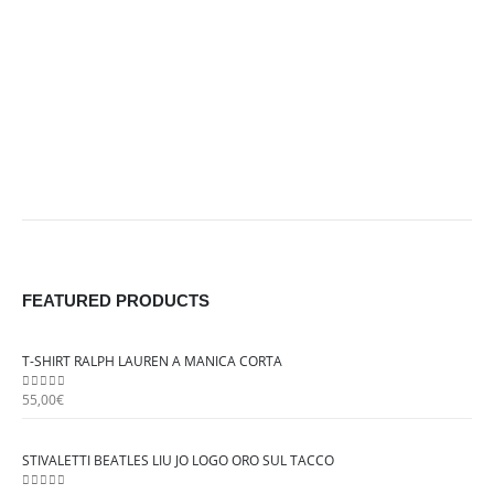
nella
pagina
del
prodotto
FEATURED PRODUCTS
T-SHIRT RALPH LAUREN A MANICA CORTA
55,00
€
0
out of 5
STIVALETTI BEATLES LIU JO LOGO ORO SUL TACCO