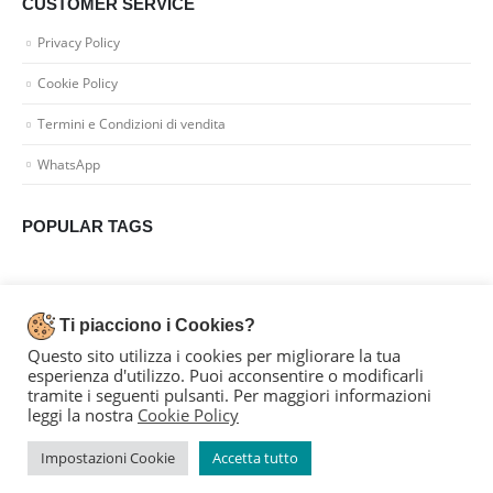
CUSTOMER SERVICE
Privacy Policy
Cookie Policy
Termini e Condizioni di vendita
WhatsApp
POPULAR TAGS
Dal 1996 portiamo la moda a Parma
Ti piacciono i Cookies?
Questo sito utilizza i cookies per migliorare la tua
esperienza d'utilizzo. Puoi acconsentire o modificarli
tramite i seguenti pulsanti. Per maggiori informazioni
leggi la nostra
Cookie Policy
IMPRONTE SNC | Piazza Manara,2 43043 Borgo Val di Taro PR | P.Iva
Impostazioni Cookie
Accetta tutto
01539270346 | Rea PR-1611721986