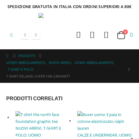
SPEDIZIONE GRATUITA IN ITALIA CON ORDINI SUPERIORI A 80€
0
PRODOTTI
UOMO ABBIGLIAMENTO
,
NUOVI ARRIVI
,
UOMO ABBIGLIAMENTO
,
T-SHIRT E POLO
T SHIRT RELAXED SUPER FAB CARHARTT
PRODOTTI CORRELATI
NUOVI ARRIVI
,
T-SHIRT E
POLO
,
UOMO
CALZE E UNDERWEAR
,
UOMO