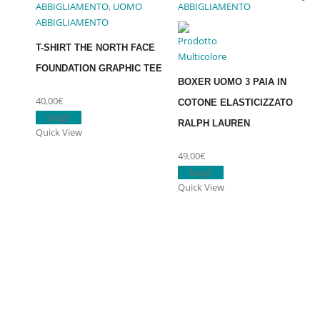
ABBIGLIAMENTO
,
UOMO
ABBIGLIAMENTO
ABBIGLIAMENTO
T-SHIRT THE NORTH FACE
FOUNDATION GRAPHIC TEE
BOXER UOMO 3 PAIA IN
40,00
€
COTONE ELASTICIZZATO
Questo
Scegli
RALPH LAUREN
prodotto
Quick View
ha
49,00
€
più
Questo
Scegli
varianti.
prodotto
Quick View
Le
ha
opzioni
più
possono
varianti.
essere
Le
scelte
opzioni
nella
possono
pagina
essere
del
scelte
prodotto