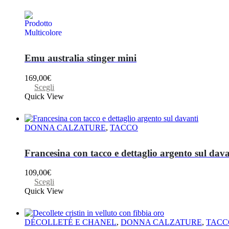
possono
essere
scelte
nella
pagina
del
Emu australia stinger mini
prodotto
169,00
€
Questo
Scegli
prodotto
Quick View
ha
più
varianti.
DONNA CALZATURE
,
TACCO
Le
opzioni
possono
Francesina con tacco e dettaglio argento sul dava
essere
scelte
109,00
€
nella
Questo
Scegli
pagina
prodotto
Quick View
del
ha
prodotto
più
varianti.
DÉCOLLETÉ E CHANEL
,
DONNA CALZATURE
,
TACC
Le