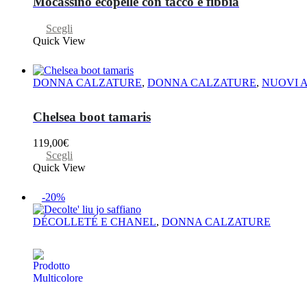
Mocassino ecopelle con tacco e fibbia
Questo
Scegli
prodotto
Quick View
ha
più
varianti.
DONNA CALZATURE
,
DONNA CALZATURE
,
NUOVI A
Le
opzioni
possono
Chelsea boot tamaris
essere
scelte
119,00
€
nella
Questo
Scegli
pagina
prodotto
Quick View
del
ha
prodotto
più
-20%
varianti.
Le
DÉCOLLETÉ E CHANEL
,
DONNA CALZATURE
opzioni
possono
essere
scelte
nella
pagina
del