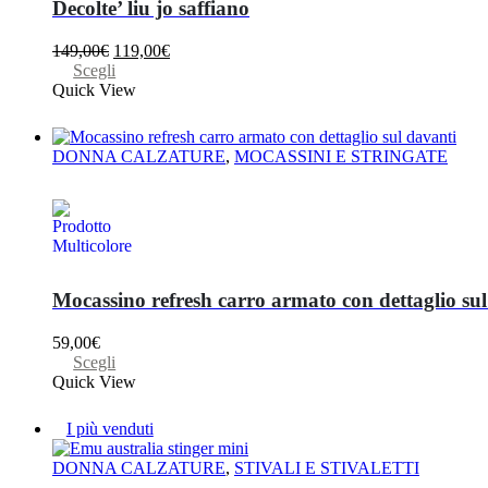
Decolte’ liu jo saffiano
prodotto
Il
Il
149,00
€
119,00
€
prezzo
Questo
prezzo
Scegli
originale
prodotto
attuale
Quick View
era:
ha
è:
149,00€.
più
119,00€.
varianti.
DONNA CALZATURE
,
MOCASSINI E STRINGATE
Le
opzioni
possono
essere
scelte
nella
pagina
Mocassino refresh carro armato con dettaglio su
del
prodotto
59,00
€
Questo
Scegli
prodotto
Quick View
ha
più
I più venduti
varianti.
Le
DONNA CALZATURE
,
STIVALI E STIVALETTI
opzioni