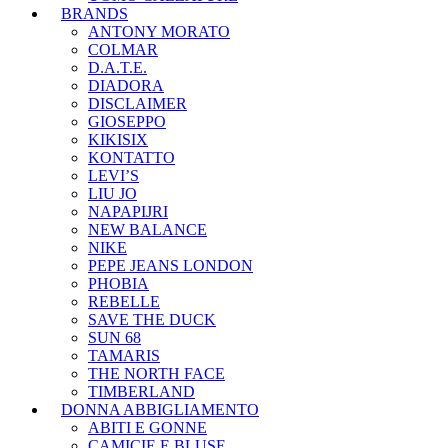
BRANDS
ANTONY MORATO
COLMAR
D.A.T.E.
DIADORA
DISCLAIMER
GIOSEPPO
KIKISIX
KONTATTO
LEVI’S
LIU JO
NAPAPIJRI
NEW BALANCE
NIKE
PEPE JEANS LONDON
PHOBIA
REBELLE
SAVE THE DUCK
SUN 68
TAMARIS
THE NORTH FACE
TIMBERLAND
DONNA ABBIGLIAMENTO
ABITI E GONNE
CAMICIE E BLUSE