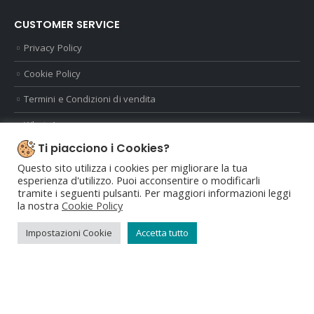
CUSTOMER SERVICE
Privacy Policy
Cookie Policy
Termini e Condizioni di vendita
WhatsApp
Ti piacciono i Cookies?
POPULAR TAGS
Questo sito utilizza i cookies per migliorare la tua
esperienza d'utilizzo. Puoi acconsentire o modificarli
tramite i seguenti pulsanti. Per maggiori informazioni leggi
la nostra
Cookie Policy
Impostazioni Cookie
Accetta tutto
Dal 1996 portiamo la moda a Parma
IMPRONTE SNC | Piazza Manara,2 43043 Borgo Val di Taro PR | P.Iva