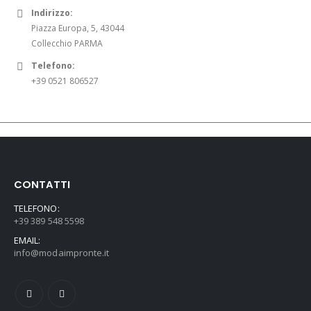
0
Indirizzo:
0
Piazza Europa, 5, 43044
€
Collecchio PARMA
.
Telefono:
+39 0521 806527
CONTATTI
TELEFONO:
+39 389 548 5598
EMAIL:
info@modaimpronte.it