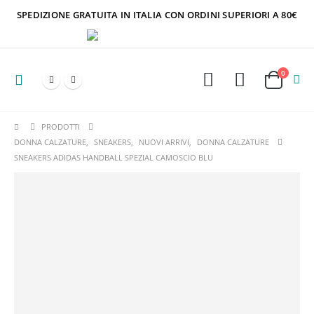
SPEDIZIONE GRATUITA IN ITALIA CON ORDINI SUPERIORI A 80€
0
PRODOTTI
DONNA CALZATURE
,
SNEAKERS
,
NUOVI ARRIVI
,
DONNA CALZATURE
SNEAKERS ADIDAS HANDBALL SPEZIAL CAMOSCIO BLU