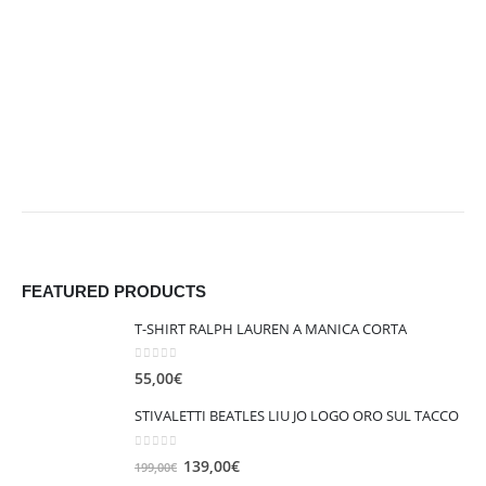
60,00€
FEATURED PRODUCTS
T-SHIRT RALPH LAUREN A MANICA CORTA
0
out of 5
55,00
€
STIVALETTI BEATLES LIU JO LOGO ORO SUL TACCO
0
out of 5
I
I
139,00
€
199,00
€