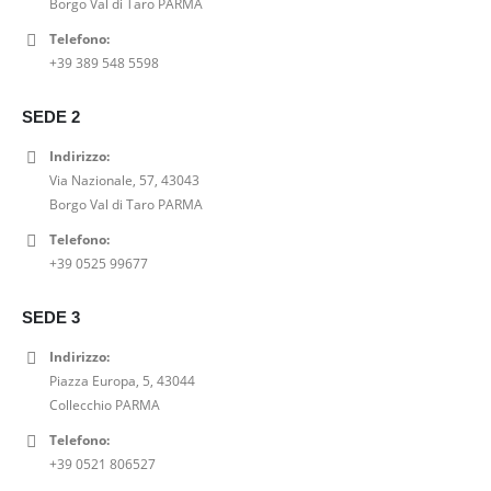
Borgo Val di Taro PARMA
i
t
a
e
r
3
g
u
l
è
Telefono:
a
,
i
a
e
:
+39 389 548 5598
:
0
n
l
e
2
2
0
a
e
r
8
9
€
SEDE 2
l
è
a
,
,
.
e
:
:
0
Indirizzo:
0
e
5
3
0
Via Nazionale, 57, 43043
0
r
5
5
€
Borgo Val di Taro PARMA
€
a
,
,
.
.
Telefono:
:
0
0
+39 0525 99677
6
0
0
9
€
€
,
.
SEDE 3
.
0
Indirizzo:
0
Piazza Europa, 5, 43044
€
Collecchio PARMA
.
Telefono:
+39 0521 806527