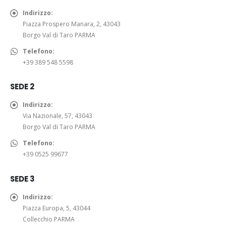
z
o
a
e
7
Indirizzo:
o
r
t
r
6
Piazza Prospero Manara, 2, 43043
:
i
t
a
,
Borgo Val di Taro PARMA
d
g
u
:
0
a
Telefono:
i
a
9
0
6
+39 389 548 5598
n
l
5
€
8
a
e
,
.
,
SEDE 2
l
è
0
0
e
:
0
0
Indirizzo:
e
6
€
€
Via Nazionale, 57, 43043
r
3
.
a
Borgo Val di Taro PARMA
a
,
7
:
0
Telefono:
1
7
0
+39 0525 99677
,
9
€
0
,
.
SEDE 3
0
0
€
0
Indirizzo:
€
Piazza Europa, 5, 43044
.
Collecchio PARMA