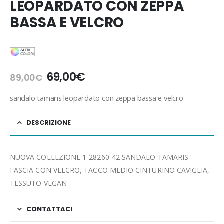
LEOPARDATO CON ZEPPA
BASSA E VELCRO
Il
Il
69,00
€
89,00
€
prezzo
prezzo
originale
attuale
sandalo tamaris leopardato con zeppa bassa e velcro
era:
è:
89,00€.
69,00€.
DESCRIZIONE
NUOVA COLLEZIONE 1-28260-42 SANDALO TAMARIS
FASCIA CON VELCRO, TACCO MEDIO CINTURINO CAVIGLIA,
TESSUTO VEGAN
CONTATTACI