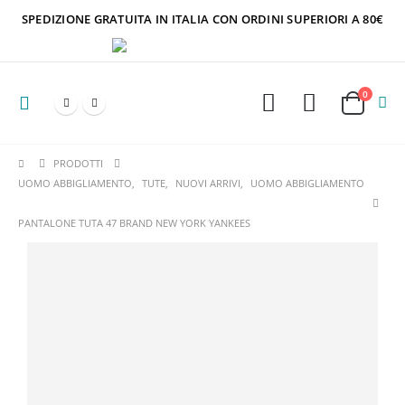
SPEDIZIONE GRATUITA IN ITALIA CON ORDINI SUPERIORI A 80€
0
PRODOTTI
UOMO ABBIGLIAMENTO
,
TUTE
,
NUOVI ARRIVI
,
UOMO ABBIGLIAMENTO
PANTALONE TUTA 47 BRAND NEW YORK YANKEES