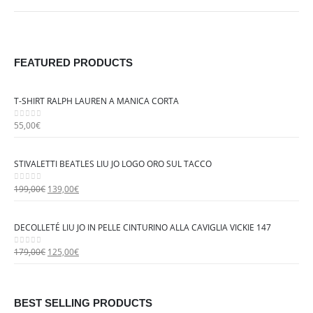
FEATURED PRODUCTS
T-SHIRT RALPH LAUREN A MANICA CORTA
55,00
€
0
out of 5
STIVALETTI BEATLES LIU JO LOGO ORO SUL TACCO
I
I
199,00
€
139,00
€
0
out of 5
l
l
p
p
DECOLLETÉ LIU JO IN PELLE CINTURINO ALLA CAVIGLIA VICKIE 147
r
r
e
e
I
I
179,00
€
125,00
€
0
out of 5
z
z
l
l
z
z
p
p
o
o
r
r
BEST SELLING PRODUCTS
o
a
e
e