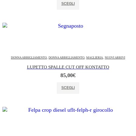
SCEGLI
DONNA ABBIGLIAMENTO
,
DONNA ABBIGLIAMENTO
,
MAGLIERIA
,
NUOVI ARRIVI
LUPETTO SPALLE CUT OFF KONTATTO
85,00
€
Questo prodotto ha più varianti. Le opzioni possono essere scelte nella pagina del prodotto
SCEGLI