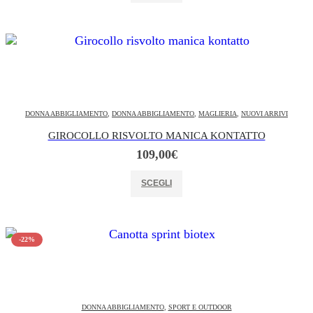
349,00€.
279,00€.
DONNA ABBIGLIAMENTO
,
DONNA ABBIGLIAMENTO
,
MAGLIERIA
,
NUOVI ARRIVI
GIROCOLLO RISVOLTO MANICA KONTATTO
109,00
€
Questo prodotto ha più varianti. Le opzioni possono essere scelte nella pagina del prodotto
SCEGLI
-22%
DONNA ABBIGLIAMENTO
,
SPORT E OUTDOOR