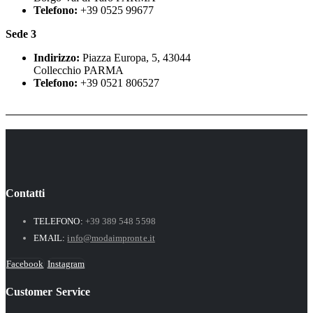
Telefono:
+39 0525 99677
€
4
0
e
:
.
5
€
e
1
Sede 3
,
.
r
5
0
a
6
Indirizzo:
Piazza Europa, 5, 43044
0
:
,
Collecchio PARMA
€
1
0
Telefono:
+39 0521 806527
.
9
0
5
€
,
.
0
0
€
.
Contatti
TELEFONO:
+39 389 548 5598
EMAIL:
info@modaimpronte.it
Facebook
Instagram
Customer Service