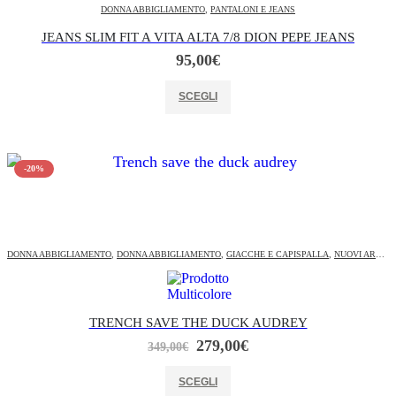
DONNA ABBIGLIAMENTO
,
PANTALONI E JEANS
JEANS SLIM FIT A VITA ALTA 7/8 DION PEPE JEANS
95,00
€
Questo prodotto ha più varianti. Le opzioni possono essere scelte nella pagina del prodotto
SCEGLI
-20%
DONNA ABBIGLIAMENTO
,
DONNA ABBIGLIAMENTO
,
GIACCHE E CAPISPALLA
,
NUOVI ARRIVI
TRENCH SAVE THE DUCK AUDREY
Il
Il
279,00
€
349,00
€
prezzo
prezzo
Questo prodotto ha più varianti. Le opzioni possono essere scelte nella pagina del prodotto
originale
attuale
SCEGLI
era:
è: