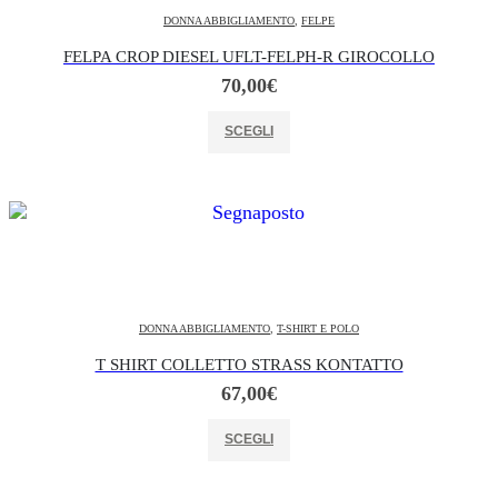
DONNA ABBIGLIAMENTO
,
FELPE
FELPA CROP DIESEL UFLT-FELPH-R GIROCOLLO
70,00
€
Questo prodotto ha più varianti. Le opzioni possono essere scelte nella pagina del prodotto
SCEGLI
DONNA ABBIGLIAMENTO
,
T-SHIRT E POLO
T SHIRT COLLETTO STRASS KONTATTO
67,00
€
Questo prodotto ha più varianti. Le opzioni possono essere scelte nella pagina del prodotto
SCEGLI