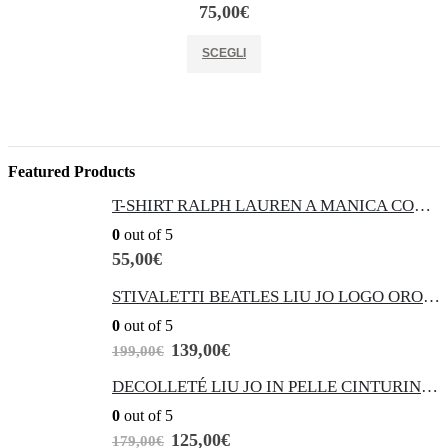
75,00
€
Questo prodotto ha più varianti. Le opzioni possono essere scelte nella pagina del prodotto
SCEGLI
Featured Products
T-SHIRT RALPH LAUREN A MANICA CORTA
0
out of 5
55,00
€
STIVALETTI BEATLES LIU JO LOGO ORO SUL TACCO
0
out of 5
I
I
139,00
€
199,00
€
l
l
p
p
DECOLLETÉ LIU JO IN PELLE CINTURINO ALLA CAVIGLIA VICKIE 147
r
r
0
out of 5
e
e
z
z
I
I
125,00
€
179,00
€