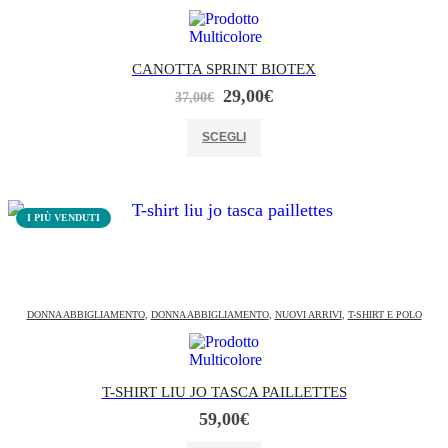
CANOTTA SPRINT BIOTEX
Il
Il
29,00
€
37,00
€
prezzo
prezzo
Questo prodotto ha più varianti. Le opzioni possono essere scelte nella pagina del prodotto
originale
attuale
SCEGLI
era:
è:
37,00€.
29,00€.
I PIÙ VENDUTI
DONNA ABBIGLIAMENTO
,
DONNA ABBIGLIAMENTO
,
NUOVI ARRIVI
,
T-SHIRT E POLO
T-SHIRT LIU JO TASCA PAILLETTES
59,00
€
Questo prodotto ha più varianti. Le opzioni possono essere scelte nella pagina del prodotto