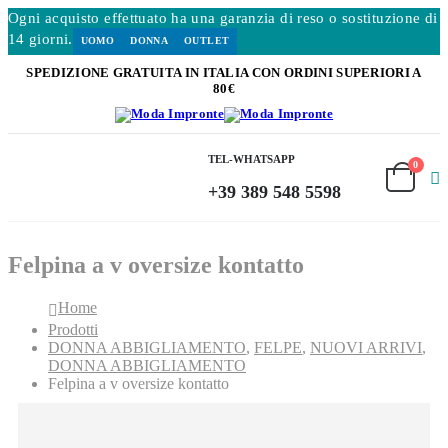
Ogni acquisto effettuato ha una garanzia di reso o sostituzione di
14 giorni.
UOMO
DONNA
OUTLET
SPEDIZIONE GRATUITA IN ITALIA CON ORDINI SUPERIORI A
80€
TEL-WHATSAPP
0
+39 389 548 5598
Felpina a v oversize kontatto
Home
Prodotti
DONNA ABBIGLIAMENTO
,
FELPE
,
NUOVI ARRIVI
,
DONNA ABBIGLIAMENTO
Felpina a v oversize kontatto