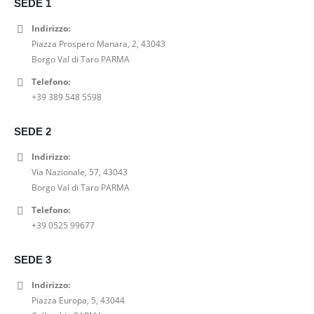
SEDE 1
a
e
i
t
l
è
g
u
Indirizzo:
e
:
i
a
Piazza Prospero Manara, 2, 43043
e
2
n
l
Borgo Val di Taro PARMA
r
3
a
e
Telefono:
a
,
l
è
+39 389 548 5598
:
0
e
:
2
0
e
5
SEDE 2
9
€
r
2
,
.
a
,
Indirizzo:
0
:
0
Via Nazionale, 57, 43043
0
6
0
Borgo Val di Taro PARMA
€
5
€
.
Telefono:
,
.
+39 0525 99677
0
0
€
SEDE 3
.
Indirizzo:
Piazza Europa, 5, 43044