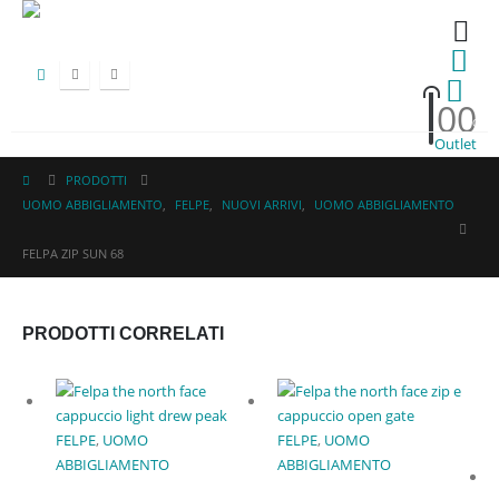
0
0
HOT
Outlet
PRODOTTI
UOMO ABBIGLIAMENTO
,
FELPE
,
NUOVI ARRIVI
,
UOMO ABBIGLIAMENTO
FELPA ZIP SUN 68
PRODOTTI CORRELATI
FELPE
,
UOMO
FELPE
,
UOMO
ABBIGLIAMENTO
ABBIGLIAMENTO