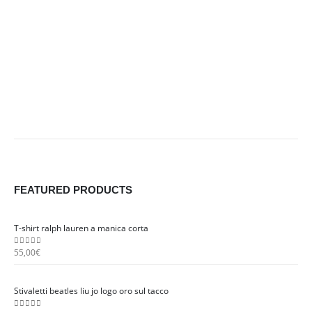
pagina
pagina
del
del
prodotto
prodotto
FEATURED PRODUCTS
T-shirt ralph lauren a manica corta
55,00
€
0
out of 5
Stivaletti beatles liu jo logo oro sul tacco