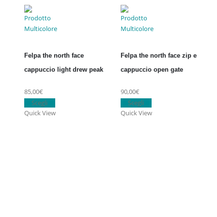
Felpa the north face
Felpa the north face zip e
cappuccio light drew peak
cappuccio open gate
85,00
€
90,00
€
Questo
Questo
Scegli
Scegli
prodotto
prodotto
Quick View
Quick View
ha
ha
più
più
varianti.
varianti.
Le
Le
opzioni
opzioni
possono
possono
essere
essere
scelte
scelte
nella
nella