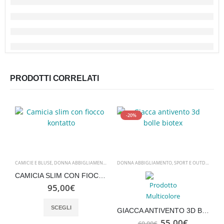
PRODOTTI CORRELATI
-20%
CAMICIE E BLUSE
,
DONNA ABBIGLIAMENTO
,
DONNA ABBIGLIAMENTO
DONNA ABBIGLIAMENTO
,
NUOVI ARRIVI
,
SPORT E OUTDOOR
,
SP
CAMICIA SLIM CON FIOCCO KONTATTO
95,00
€
Questo prodotto ha più varianti. Le opzioni possono essere scelte nella pagina del prodotto
SCEGLI
D
GIACCA ANTIVENTO 3D BOLLE BIOTEX
Il
Il
55,00
€
69,00
€