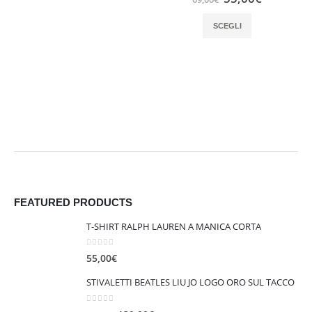
prezzo
prezzo
Questo prodotto ha più varianti. Le opzioni possono essere scelte nella pagina del prodotto
originale
attuale
SCEGLI
era:
è:
69,00€.
55,00€.
FEATURED PRODUCTS
T-SHIRT RALPH LAUREN A MANICA CORTA
0
out of 5
55,00
€
STIVALETTI BEATLES LIU JO LOGO ORO SUL TACCO
0
out of 5