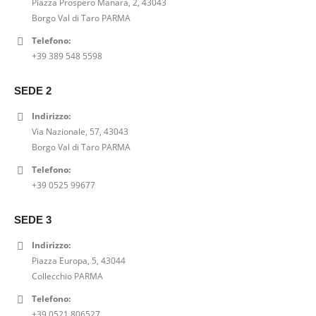
Piazza Prospero Manara, 2, 43043
r
t
n
l
e
6
Borgo Val di Taro PARMA
i
t
a
e
r
3
g
u
l
è
Telefono:
a
,
i
a
e
:
+39 389 548 5598
:
0
n
l
e
6
7
0
a
e
r
3
9
€
SEDE 2
l
è
a
,
,
.
e
:
:
0
Indirizzo:
0
e
2
7
0
Via Nazionale, 57, 43043
0
r
0
9
€
Borgo Val di Taro PARMA
€
a
,
,
.
.
Telefono:
:
0
0
+39 0525 99677
2
0
0
5
€
€
,
.
SEDE 3
.
0
Indirizzo:
0
Piazza Europa, 5, 43044
€
Collecchio PARMA
.
Telefono:
+39 0521 806527