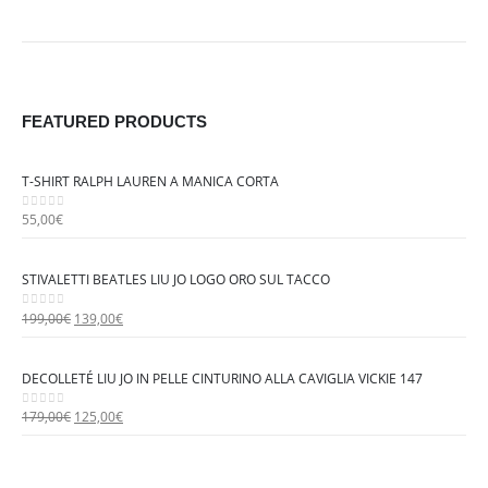
FEATURED PRODUCTS
T-SHIRT RALPH LAUREN A MANICA CORTA
55,00
€
0
out of 5
STIVALETTI BEATLES LIU JO LOGO ORO SUL TACCO
I
I
199,00
€
139,00
€
0
out of 5
l
l
p
p
DECOLLETÉ LIU JO IN PELLE CINTURINO ALLA CAVIGLIA VICKIE 147
r
r
e
e
I
I
179,00
€
125,00
€
0
out of 5
z
z
l
l
z
z
p
p
o
o
r
r