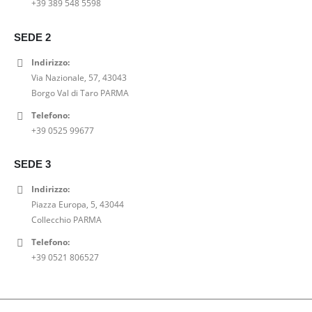
+39 389 548 5598
1
0
e
5
n
l
6
0
r
2
a
e
5
€
a
,
SEDE 2
l
è
,
.
:
0
e
:
Indirizzo:
0
6
0
e
6
Via Nazionale, 57, 43043
0
5
€
r
9
Borgo Val di Taro PARMA
€
,
.
a
,
.
0
Telefono:
:
0
0
+39 0525 99677
9
0
€
9
€
.
,
.
SEDE 3
0
Indirizzo:
0
Piazza Europa, 5, 43044
€
Collecchio PARMA
.
Telefono:
+39 0521 806527