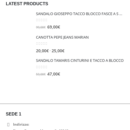
e
1
LATEST PRODUCTS
1
0
r
2
9
0
SANDALO GIOSEPPO TACCO BLOCCO FASCE A S CON BORCHIETTE
a
5
9
€
:
,
,
.
0
out of 5
I
I
69,00
€
99,00
€
1
0
0
l
l
7
0
0
CANOTTA PEPE JEANS MARIAN
p
p
9
€
€
r
r
,
.
.
0
out of 5
F
-
20,00
€
25,00
€
e
e
0
a
z
z
0
SANDALO TAMARIS CINTURINI E TACCO A BLOCCO
s
z
z
€
c
o
o
0
out of 5
.
I
I
47,00
€
59,00
€
i
o
a
l
l
a
r
t
p
p
d
i
t
r
r
i
g
u
e
e
p
i
a
z
z
r
n
l
z
z
e
SEDE 1
a
e
o
o
z
l
è
Indirizzo:
o
a
z
e
: