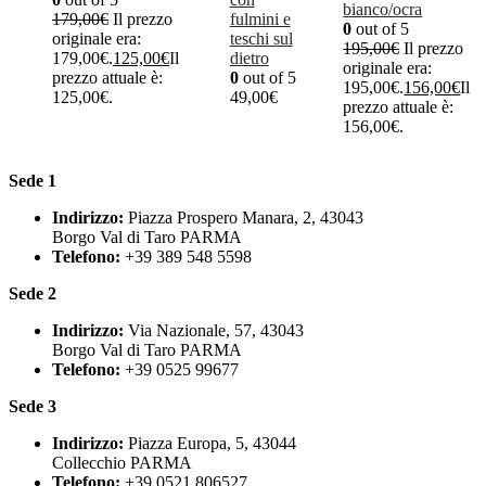
bianco/ocra
179,00
€
Il prezzo
fulmini e
0
out of 5
originale era:
teschi sul
195,00
€
Il prezzo
179,00€.
125,00
€
Il
dietro
originale era:
prezzo attuale è:
0
out of 5
195,00€.
156,00
€
Il
125,00€.
49,00
€
prezzo attuale è:
156,00€.
Sede 1
Indirizzo:
Piazza Prospero Manara, 2, 43043
Borgo Val di Taro PARMA
Telefono:
+39 389 548 5598
Sede 2
Indirizzo:
Via Nazionale, 57, 43043
Borgo Val di Taro PARMA
Telefono:
+39 0525 99677
Sede 3
Indirizzo:
Piazza Europa, 5, 43044
Collecchio PARMA
Telefono:
+39 0521 806527