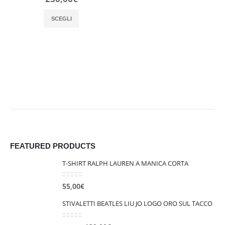
Questo prodotto ha più varianti. Le opzioni possono essere scelte nella pagina del prodotto
SCEGLI
FEATURED PRODUCTS
T-SHIRT RALPH LAUREN A MANICA CORTA
0
out of 5
55,00
€
STIVALETTI BEATLES LIU JO LOGO ORO SUL TACCO
0
out of 5