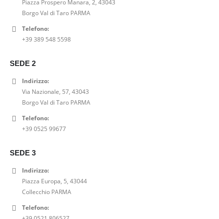
,
.
Piazza Prospero Manara, 2, 43043
r
t
n
l
e
2
0
Borgo Val di Taro PARMA
i
t
a
e
r
3
0
g
u
l
è
Telefono:
a
,
€
i
a
e
:
+39 389 548 5598
:
0
.
n
l
e
2
2
0
a
e
r
3
9
€
SEDE 2
l
è
a
,
,
.
e
:
:
0
Indirizzo:
0
e
5
2
0
Via Nazionale, 57, 43043
0
r
2
9
€
Borgo Val di Taro PARMA
€
a
,
,
.
.
Telefono:
:
0
0
+39 0525 99677
7
0
0
5
€
€
,
.
SEDE 3
.
0
Indirizzo:
0
Piazza Europa, 5, 43044
€
Collecchio PARMA
.
Telefono:
+39 0521 806527