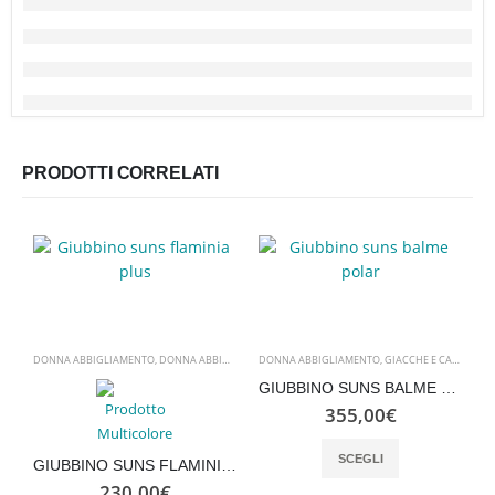
PRODOTTI CORRELATI
DONNA ABBIGLIAMENTO
,
DONNA ABBIGLIAMENTO
DONNA ABBIGLIAMENTO
,
GIACCHE E CAPISPALLA
,
GIACCHE E CAPISPALLA
,
NUOVI ARRIVI
GIUBBINO SUNS BALME POLAR
355,00
€
Questo prodotto ha più varianti. Le opzioni possono essere scelte nella pagina del prodotto
SCEGLI
D
GIUBBINO SUNS FLAMINIA PLUS
230,00
€