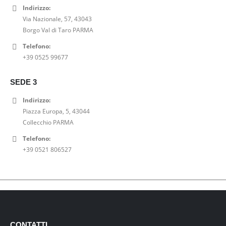
Indirizzo:
Via Nazionale, 57, 43043
Borgo Val di Taro PARMA
Telefono:
+39 0525 99677
SEDE 3
Indirizzo:
Piazza Europa, 5, 43044
Collecchio PARMA
Telefono:
+39 0521 806527
CONTATTI