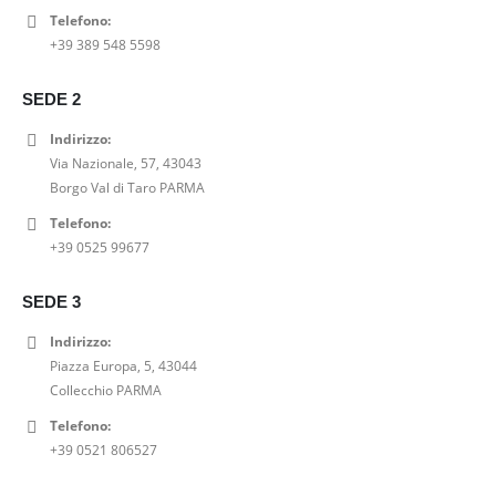
Telefono:
PANTALACCIO DRITTO VICOLO
+39 389 548 5598
0
out of 5
Il
Il
41,00
€
52,00
€
SEDE 2
prezzo
prezzo
DECOLLETE BORDEAUX CRISTIN
originale
attuale
Indirizzo:
era:
è:
Via Nazionale, 57, 43043
0
out of 5
52,00€.
41,00€.
69,00
€
Borgo Val di Taro PARMA
Telefono:
T SHIRT NATURALE VICOLO
+39 0525 99677
0
out of 5
39,00
€
SEDE 3
Indirizzo:
Piazza Europa, 5, 43044
Collecchio PARMA
Telefono:
+39 0521 806527