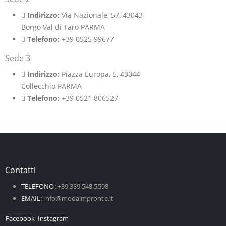
Indirizzo:
Via Nazionale, 57, 43043
Borgo Val di Taro PARMA
Telefono:
+39 0525 99677
Sede 3
Indirizzo:
Piazza Europa, 5, 43044
Collecchio PARMA
Telefono:
+39 0521 806527
Contatti
TELEFONO:
+39 389 548 5598
EMAIL:
info@modaimpronte.it
Facebook
Instagram